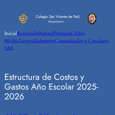
Saltar
al
contenido
Inicial
Rectorado
Pastoral
Primaria
Clubes
Media General
Admisión
Comunicados y Circulares
SAE
Estructura de Costos y
Gastos Año Escolar 2025-
2026