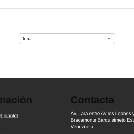
Ir a...
rmación
Contacta
Av. Lara entre Av los Leones 
l plantel
Bracamonte Barquisimeto Est
Venezuela