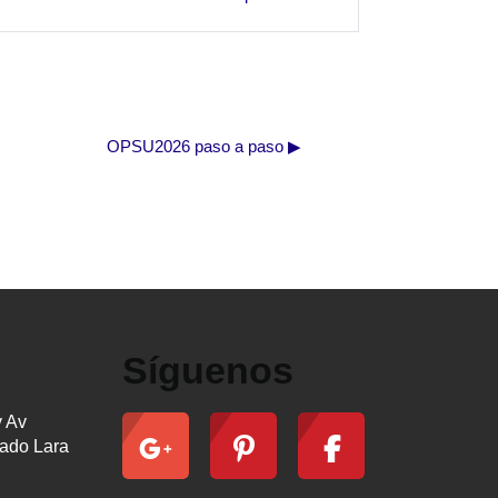
OPSU2026 paso a paso ▶︎
Síguenos
y Av
ado Lara