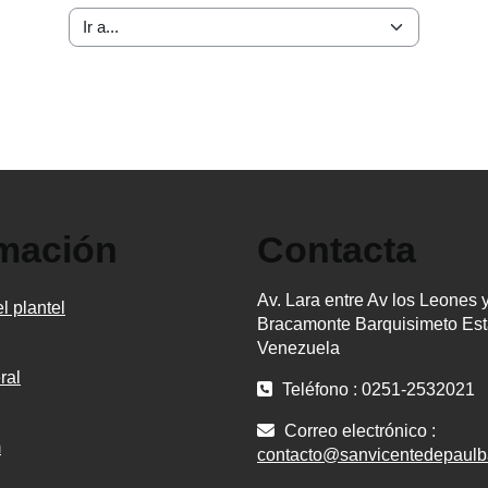
Ir a...
rmación
Contacta
Av. Lara entre Av los Leones 
l plantel
Bracamonte Barquisimeto Est
Venezuela
ral
Teléfono : 0251-2532021
Correo electrónico :
m
contacto@sanvicentedepaulb